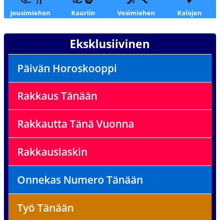
Jousimiehen
Kauriin
Vesimiehen
Kalojen
Eksklusiivinen
Päivän Horoskooppi
Rakkaus Tänään
Rakkautta Tänä Vuonna
Rakkauslaskin
Onnekas Numero Tänään
Työ Tänään