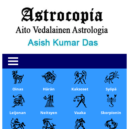
Oinas
Härän
Kaksoset
Syöpä
Leijonan
Neitsyen
Vaaka
Skorpionin