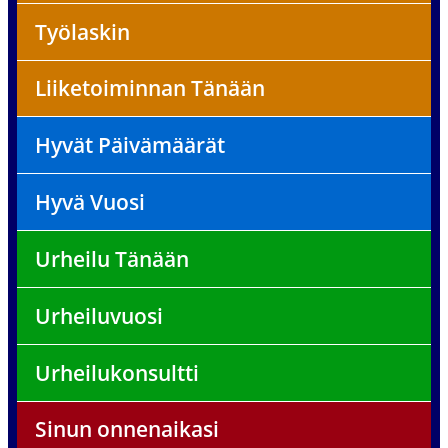
Työlaskin
Liiketoiminnan Tänään
Hyvät Päivämäärät
Hyvä Vuosi
Urheilu Tänään
Urheiluvuosi
Urheilukonsultti
Sinun onnenaikasi