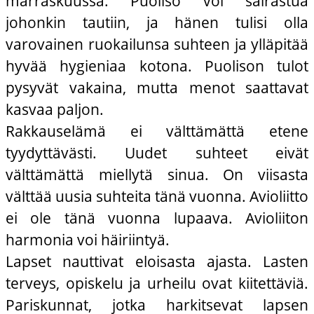
marraskuussa. Puoliso voi sairastua
johonkin tautiin, ja hänen tulisi olla
varovainen ruokailunsa suhteen ja ylläpitää
hyvää hygieniaa kotona. Puolison tulot
pysyvät vakaina, mutta menot saattavat
kasvaa paljon.
Rakkauselämä ei välttämättä etene
tyydyttävästi. Uudet suhteet eivät
välttämättä miellytä sinua. On viisasta
välttää uusia suhteita tänä vuonna. Avioliitto
ei ole tänä vuonna lupaava. Avioliiton
harmonia voi häiriintyä.
Lapset nauttivat eloisasta ajasta. Lasten
terveys, opiskelu ja urheilu ovat kiitettäviä.
Pariskunnat, jotka harkitsevat lapsen