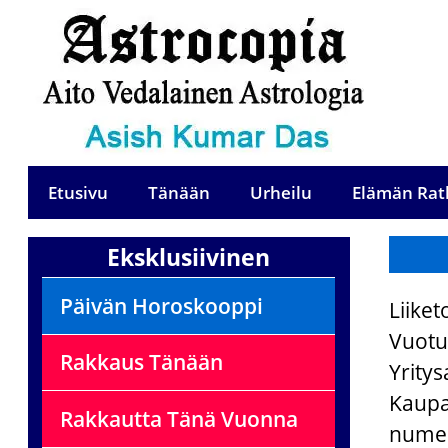
Etusivu
Tänään
Urheilu
Elämän Rat
Eksklusiivinen
Päivän Horoskooppi
Liike
Vuot
Rakkaus Tänään
Yrity
Kaup
Rakkautta Tänä Vuonna
numer