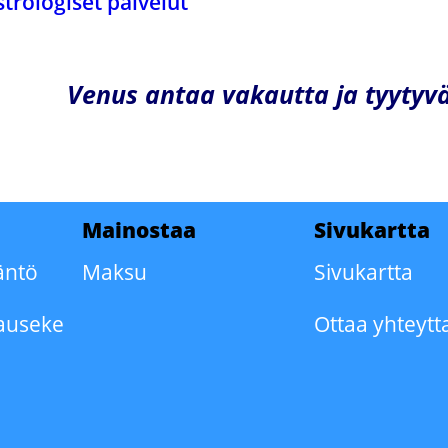
strologiset palvelut
Venus antaa vakautta ja tyytyvä
Mainostaa
Sivukartta
äntö
Maksu
Sivukartta
auseke
Ottaa yhteytt
o