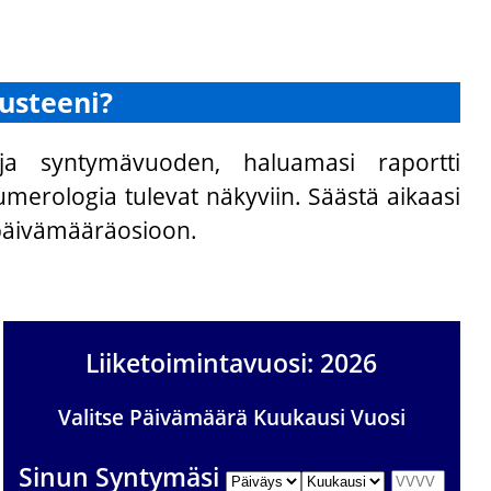
nusteeni?
a syntymävuoden, haluamasi raportti
merologia tulevat näkyviin. Säästä aikaasi
päivämääräosioon.
Liiketoimintavuosi: 2026
Valitse Päivämäärä Kuukausi Vuosi
Sinun Syntymäsi