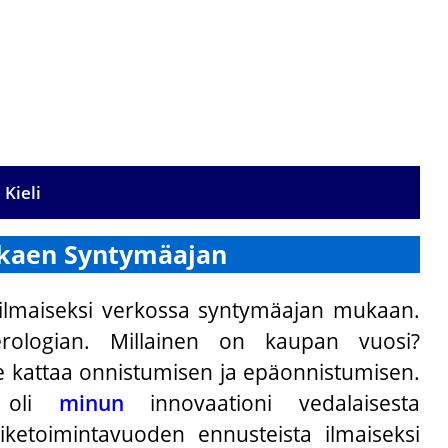
Kieli
alkaen Syntymäajan
i ilmaiseksi verkossa syntymäajan mukaan.
rologian. Millainen on kaupan vuosi?
e kattaa onnistumisen ja epäonnistumisen.
n oli
minun
innovaationi vedalaisesta
ketoimintavuoden ennusteista ilmaiseksi