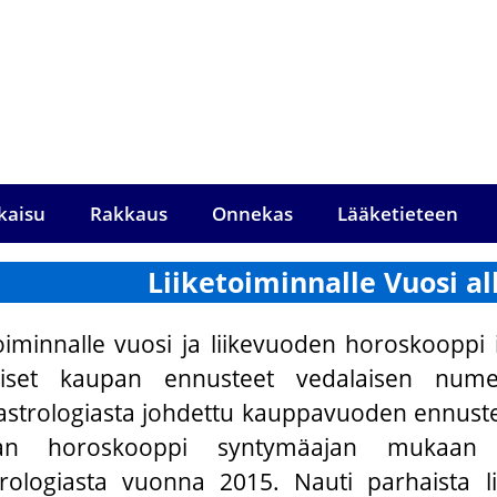
kaisu
Rakkaus
Onnekas
Lääketieteen
Liiketoiminnalle Vuosi 
toiminnalle vuosi ja liikevuoden horoskoopp
uiset kaupan ennusteet vedalaisen nume
sastrologiasta johdettu kauppavuoden ennust
an horoskooppi syntymäajan mukaa
ologiasta vuonna 2015. Nauti parhaista lii