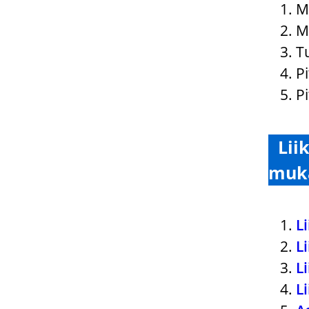
M
M
T
P
Pi
Lii
muk
L
L
L
L