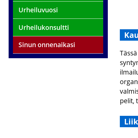
Urheiluvuosi
Urheilukonsultti
Kau
Sinun onnenaikasi
Tässä
synty
ilmail
organi
valmis
pelit,
Lii