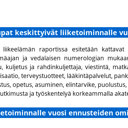
pat keskittyivät liiketoiminnalle vu
 liikeelämän raportissa esitetään kattavat
mäajan ja vedalaisen numerologian mukaan. 
u, kuljetus ja rahdinkuljettaja, viestintä, ma
saatio, terveystuotteet, lääkintäpalvelut, pan
tus, opetus, asuminen, elintarvike, puolustus, t
 tutkimusta ja työskentelyä korkeammalla akatee
ketoiminnalle vuosi ennusteiden om