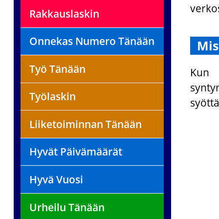
verko
Rakkauslaskin
Onnekas Numero Tänään
Mis
Työ Tänään
Kun 
synty
Työlaskin
syött
Liiketoiminnan Tänään
Hyvät Päivämäärät
Hyvä Vuosi
Urheilu Tänään