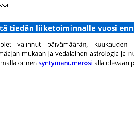
ssa.
tä tiedän liiketoiminnalle vuosi en
olet valinnut päivämäärän, kuukauden j
mäajan mukaan ja vedalainen astrologia ja nu
ämällä onnen
syntymänumerosi
alla olevaan 