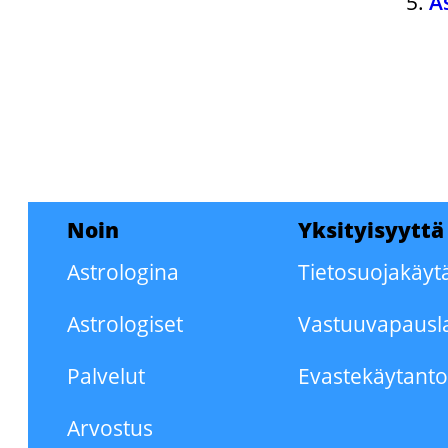
A
Noin
Yksityisyyttä
Astrologina
Tietosuojakäyt
Astrologiset
Vastuuvapausl
Palvelut
Evastekäytant
Arvostus