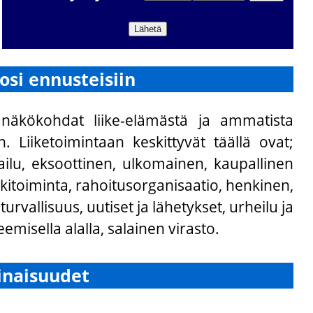
osi ennusteisiin
 näkökohdat liike-elämästä ja ammatista
Liiketoimintaan keskittyvät täällä ovat;
tkailu, eksoottinen, ulkomainen, kaupallinen
kkitoiminta, rahoitusorganisaatio, henkinen,
urvallisuus, uutiset ja lähetykset, urheilu ja
misella alalla, salainen virasto.
inaisuudet