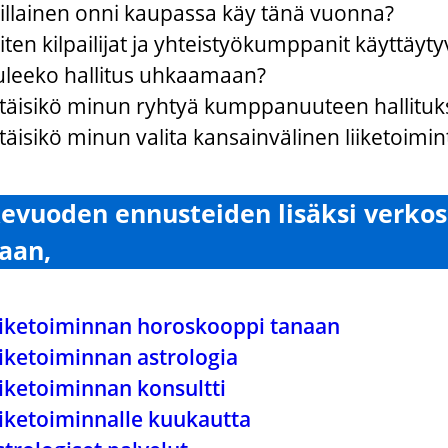
illainen onni kaupassa käy tänä vuonna?
iten kilpailijat ja yhteistyökumppanit käyttäyt
uleeko hallitus uhkaamaan?
itäisikö minun ryhtyä kumppanuuteen hallituk
täisikö minun valita kansainvälinen liiketoimin
kevuoden ennusteiden lisäksi verko
aan,
iiketoiminnan horoskooppi tanaan
iiketoiminnan astrologia
iiketoiminnan konsultti
iiketoiminnalle kuukautta