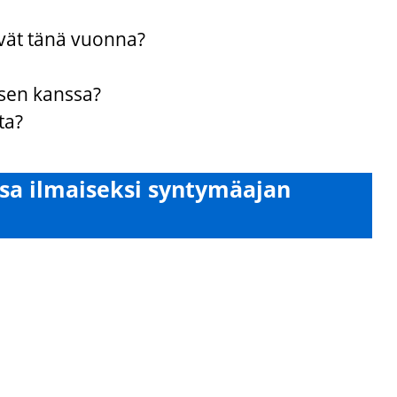
yvät tänä vuonna?
sen kanssa?
ta?
ssa ilmaiseksi syntymäajan