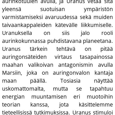
aurinkotuulen avulla, ja Uranus vetää sitä
yleensä suotuisan ympäristön
varmistamiseksi avaruudessa sekä muiden
taivaankappaleiden kätevälle liikkumiselle.
Uranuksella on siis jalo rooli
aurinkokunnassa puhdistavana planeetana.
Uranus tärkein tehtävä on pitää
auringonsäteiden virtaus tasapainossa
maahan valikoivan antagonismin avulla
Marsiin, joka on auringonvalon kantaja
maan päällä. Tosiasia näyttää
uskomattomalta, mutta se tapahtuu
energian muuntamisen eri muotoihin
teorian kanssa, jota käsittelemme
tieteellisissä tutkimuksissa. Uranus stimuloi