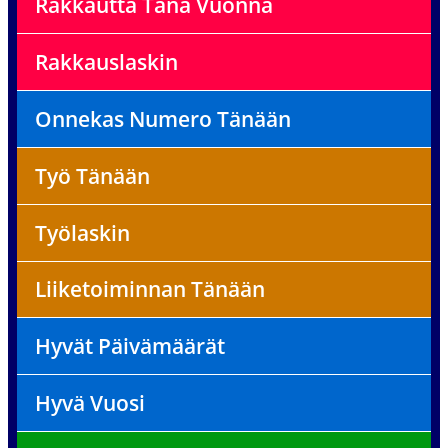
Rakkautta Tänä Vuonna
Rakkauslaskin
Onnekas Numero Tänään
Työ Tänään
Työlaskin
Liiketoiminnan Tänään
Hyvät Päivämäärät
Hyvä Vuosi