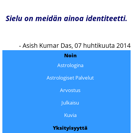
Sielu on meidän ainoa identiteetti.
- Asish Kumar Das, 07 huhtikuuta 2014
Noin
Astrologina
Astrologiset Palvelut
Arvostus
Julkaisu
Kuvia
Yksityisyyttä