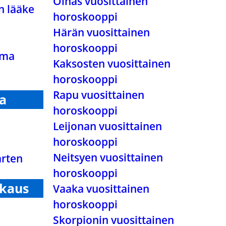
Oinas vuosittainen
n lääke
horoskooppi
Härän vuosittainen
horoskooppi
ama
Kaksosten vuosittainen
horoskooppi
Rapu vuosittainen
a
horoskooppi
Leijonan vuosittainen
horoskooppi
Neitsyen vuosittainen
arten
horoskooppi
kkaus
Vaaka vuosittainen
horoskooppi
Skorpionin vuosittainen