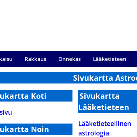
kaisu
Rakkaus
Onnekas
Lääketieteen
Sivukartta Astr
vukartta Koti
Sivukartta
Lääketieteen
sivu
Lääketieteellinen
vukartta Noin
astrologia