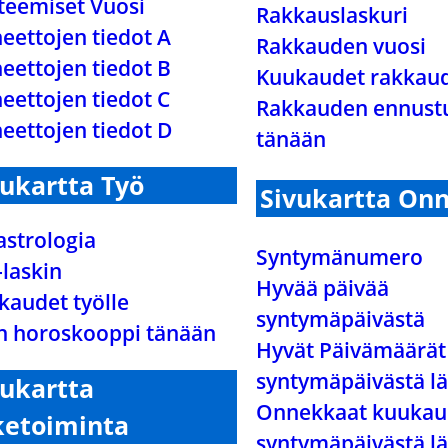
teemiset Vuosi
Rakkauslaskuri
eettojen tiedot A
Rakkauden vuosi
eettojen tiedot B
Kuukaudet rakkaud
eettojen tiedot C
Rakkauden ennust
eettojen tiedot D
tänään
vukartta Työ
Sivukartta On
astrologia
Syntymänumero
-laskin
Hyvää päivää
kaudet työlle
syntymäpäivästä
n horoskooppi tänään
Hyvät Päivämäärät
syntymäpäivästä lä
vukartta
Onnekkaat kuukau
ketoiminta
syntymäpäivästä lä