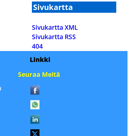
Sivukartta
Sivukartta XML
Sivukartta RSS
404
Linkki
Seuraa Meitä
a