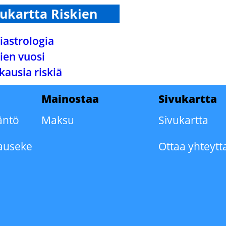
vukartta Riskien
iastrologia
ien vuosi
kausia riskiä
Mainostaa
Sivukartta
äntö
Maksu
Sivukartta
auseke
Ottaa yhteytt
o