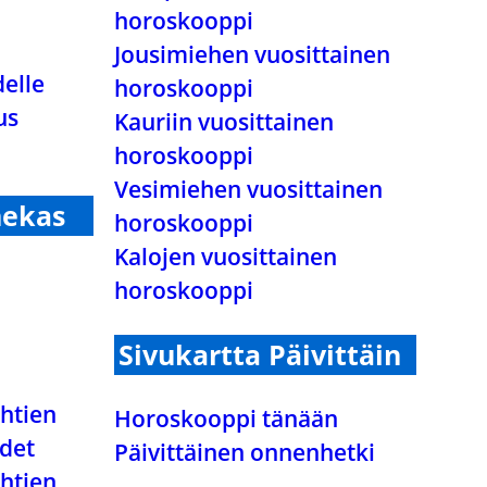
horoskooppi
Jousimiehen vuosittainen
elle
horoskooppi
us
Kauriin vuosittainen
horoskooppi
Vesimiehen vuosittainen
nekas
horoskooppi
Kalojen vuosittainen
horoskooppi
Sivukartta Päivittäin
htien
Horoskooppi tänään
det
Päivittäinen onnenhetki
htien