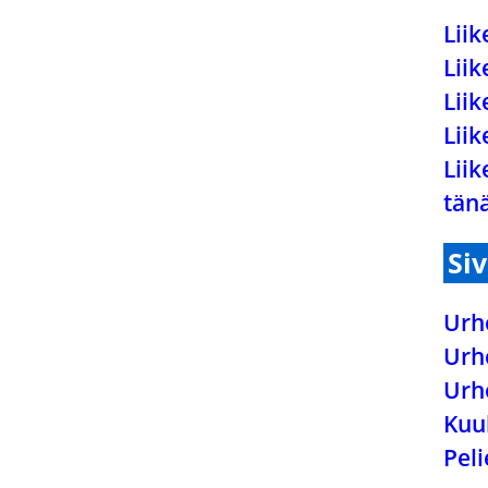
Lii
Lii
Lii
Liik
Lii
tän
Si
Urh
Urh
Urh
Kuu
Peli