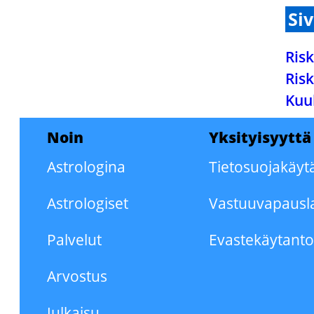
Si
Risk
Risk
Kuu
Noin
Yksityisyyttä
Astrologina
Tietosuojakäyt
Astrologiset
Vastuuvapausl
Palvelut
Evastekäytant
Arvostus
Julkaisu