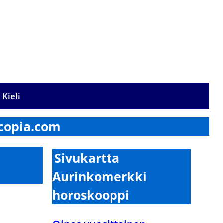
Kieli
ocopia.com
Sivukartta
Aurinkomerkki
horoskooppi