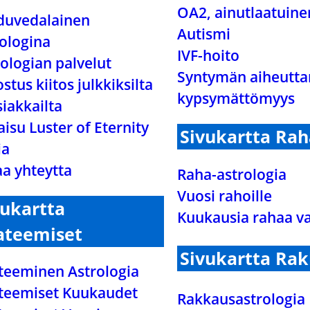
OA2, ainutlaatuine
duvedalainen
Autismi
rologina
IVF-hoito
ologian palvelut
Syntymän aiheutt
stus kiitos julkkiksilta
kypsymättömyys
siakkailta
aisu Luster of Eternity
Sivukartta Rah
ia
aa yhteytta
Raha-astrologia
Vuosi rahoille
vukartta
Kuukausia rahaa v
ateemiset
Sivukartta Ra
teeminen Astrologia
teemiset Kuukaudet
Rakkausastrologia