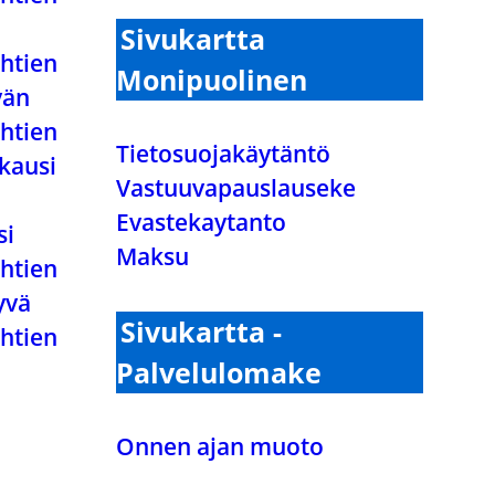
Sivukartta
htien
Monipuolinen
vän
htien
Tietosuojakäytäntö
kausi
Vastuuvapauslauseke
Evastekaytanto
si
Maksu
htien
yvä
Sivukartta -
htien
Palvelulomake
Onnen ajan muoto