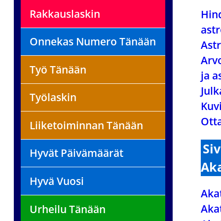
Rakkauslaskin
Hin
ast
Onnekas Numero Tänään
Astr
Arvo
Työ Tänään
ja a
Julk
Työlaskin
Kuv
Ott
Liiketoiminnan Tänään
Si
Hyvät Päivämäärät
Ak
Hyvä Vuosi
Aka
Aka
Urheilu Tänään