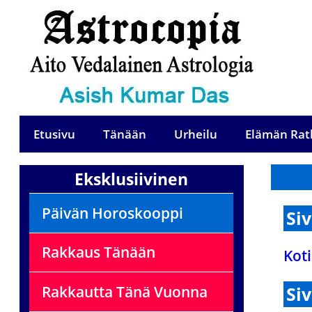
Etusivu
Tänään
Urheilu
Elämän Rat
Eksklusiivinen
Päivän Horoskooppi
Si
Rakkaus Tänään
Koti
Si
Rakkautta Tänä Vuonna