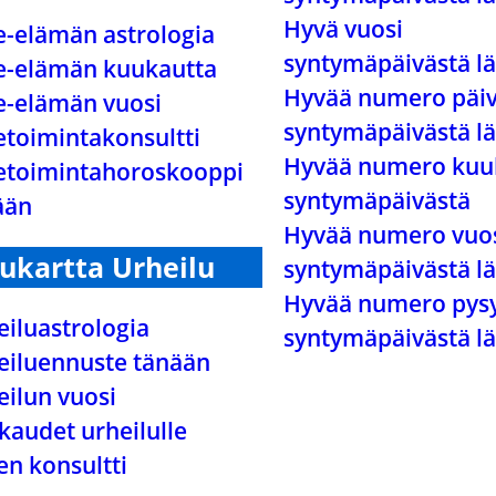
Hyvä vuosi
ke-elämän astrologia
syntymäpäivästä lä
ke-elämän kuukautta
Hyvää numero päi
ke-elämän vuosi
syntymäpäivästä lä
etoimintakonsultti
Hyvää numero kuu
ketoimintahoroskooppi
syntymäpäivästä
ään
Hyvää numero vuo
vukartta Urheilu
syntymäpäivästä lä
Hyvää numero pys
eiluastrologia
syntymäpäivästä lä
eiluennuste tänään
eilun vuosi
kaudet urheilulle
en konsultti