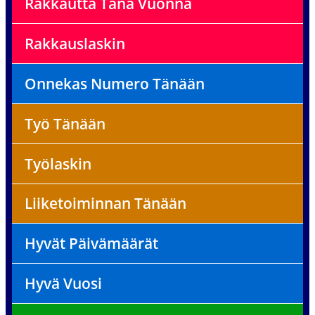
Rakkautta Tänä Vuonna
Rakkauslaskin
Onnekas Numero Tänään
Työ Tänään
Työlaskin
Liiketoiminnan Tänään
Hyvät Päivämäärät
Hyvä Vuosi