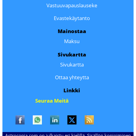
Vastuuvapauslauseke
Evastekäytanto
Mainostaa
Maksu
Sivukartta
Sivukartta
Ottaa yhteytta
Linkki
Seuraa Meitä
Astrocopia.com on julkaistu eri kielillä. Sisällön kopioiminen