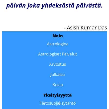
päivän joka yhdeksästä päivästä.
- Asish Kumar Das
Noin
Astrologina
Astrologiset Palvelut
Arvostus
Julkaisu
Kuvia
Yksityisyyttä
Tietosuojakäytäntö